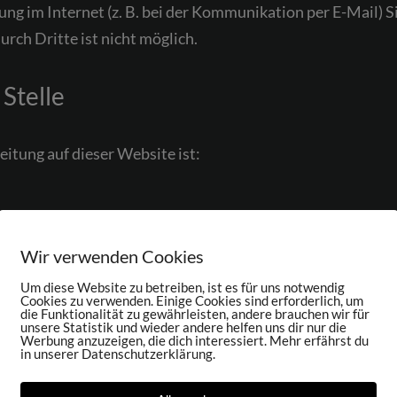
ng im Internet (z. B. bei der Kommunikation per E-Mail) S
urch Dritte ist nicht möglich.
Stelle
eitung auf dieser Website ist:
Wir verwenden Cookies
Um diese Website zu betreiben, ist es für uns notwendig
Cookies zu verwenden. Einige Cookies sind erforderlich, um
die Funktionalität zu gewährleisten, andere brauchen wir für
unsere Statistik und wieder andere helfen uns dir nur die
Werbung anzuzeigen, die dich interessiert. Mehr erfährst du
in unserer Datenschutzerklärung.
 juristische Person, die allein oder gemeinsam mit anderen
Mail-Adressen o. Ä.) entscheidet.