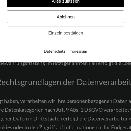
Alles zulassen
Ablehnen
Einzeln bestätigen
keine speziellere Speicherdauer genannt wurde, verbleib
 Wenn Sie ein berechtigtes Löschersuchen geltend machen 
|
Datenschutz
Impressum
n wir keine anderen rechtlich zulässigen Gründe für die 
fbewahrungsfristen); im letztgenannten Fall erfolgt die Lös
Rechtsgrundlagen der Datenverarbeit
igt haben, verarbeiten wir Ihre personenbezogenen Daten a
ere Datenkategorien nach Art. 9 Abs. 1 DSGVO verarbeitet 
ener Daten in Drittstaaten erfolgt die Datenverarbeitung 
ies oder in den Zugriff auf Informationen in Ihr Endgerät 