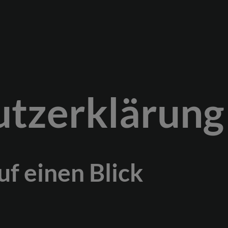
Start
Werbung
tz­erklärung
Business
Portrait
uf einen Blick
Event
0178 2611422