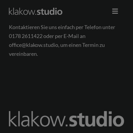
Skip
to
Toggle
content
Naviga
Kontaktieren Sie uns einfach per Telefon unter
Start
0178 2611422 oder per E-Mail an
office@klakow.studio
, um einen Termin zu
Werbung
vereinbaren.
Business
Portrait
Event
0178 2611422