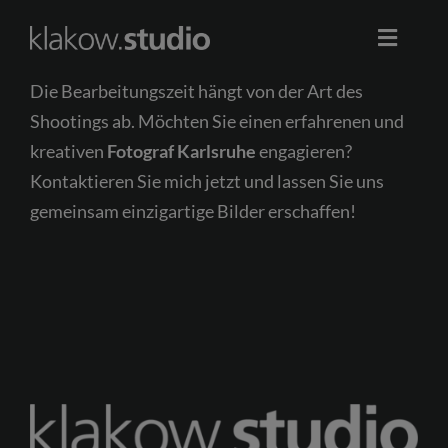
Skip
to
Toggle
content
Naviga
Die Bearbeitungszeit hängt von der Art des
Start
Shootings ab. Möchten Sie einen erfahrenen und
kreativen
Fotograf Karlsruhe
engagieren?
Werbung
Kontaktieren Sie mich jetzt und lassen Sie uns
gemeinsam einzigartige Bilder erschaffen!
Business
Portrait
Event
0178 2611422