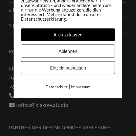
zu gewährleisten, andere brauchen wir für
unsere Statistik und wieder andere helfen uns
Impressum
dir nur die Werbung anzuzeigen, die dich
interessiert. Mehr erfährst du in unserer
Datenschutzerklärung.
Datenschutzerklärung
Alles zulassen
Ablehnen
KONTAKT
klakow.studio
Einzeln bestätigen
Rastatter Str. 75
|
76199 Karlsruhe
Datenschutz
Impressum
:
0178 2611422
:
office@klakow.studio
PARTNER DER DESIGN OFFICES KARLSRUHE