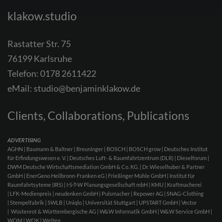
klakow.studio
Rastatter Str. 75
76199 Karlsruhe
Telefon:
0178 2611422
eMail:
studio@benjaminklakow.de
Clients, Collaborations, Publications
ADVERTISING
AGHN | Baumann & Baltner | Breuninger | BOSCH | BOSCH grow | Deutsches Institut
für Erfindungswesen e. V. | Deutsches Luft- & Raumfahrtzentrum (DLR) | Dieselforum |
DWM Deutsche Wirtschaftsmediation GmbH & Co. KG. | Dr. Wieselhuber & Partner
GmbH | EnerGeno Heilbronn-Franken eG | Frießinger Mühle GmbH | Institut für
Raumfahrtsyteme (IRS) | I·S·T·W Planungsgesellschaft mbH | KMU | Kraftmacherei
| LFK-Medienpreis | neudenken GmbH | Pulsmacher | Repower AG | SNAG-Clothing
| Stempelfabrik | SWLB | Uniqlo | Universität Stuttgart | UPSTART GmbH | Vector
| Wüstenrot & Württembergische AG | W&W Informatik GmbH | W&W Service GmbH |
WOM | WOK | Welten