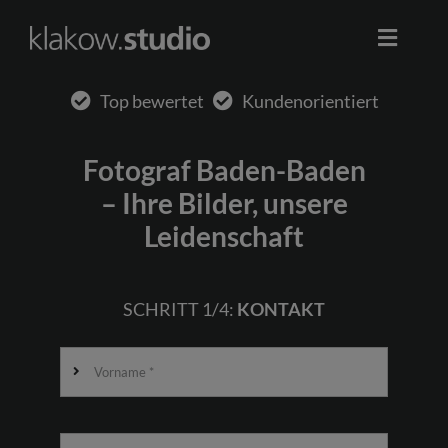
Skip
to
Toggle
content
Naviga
Start
Top bewertet
Kundenorientiert
Werbung
Fotograf Baden-Baden
– Ihre Bilder, unsere
Business
Leidenschaft
Portrait
SCHRITT 1/4:
KONTAKT
Event
0178 2611422