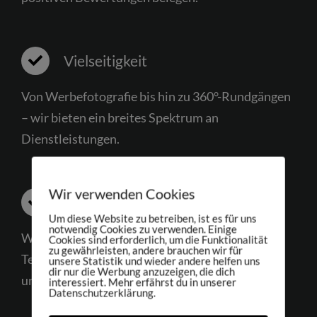
Vielseitigkeit
Von Werbefotografie bis hin zu 360°-Rundgängen
– wir bieten ein breites Spektrum an
Dienstleistungen.
Wir verwenden Cookies
Innovative Technik
Um diese Website zu betreiben, ist es für uns
notwendig Cookies zu verwenden. Einige
Wir nutzen die neuesten Technologien und
Cookies sind erforderlich, um die Funktionalität
zu gewährleisten, andere brauchen wir für
Techniken, um stets die besten Ergebnisse für
unsere Statistik und wieder andere helfen uns
dir nur die Werbung anzuzeigen, die dich
unsere Kunden zu erzielen.
interessiert. Mehr erfährst du in unserer
Datenschutzerklärung.