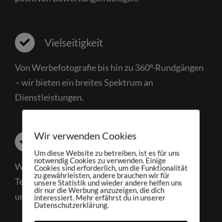
Vielseitigkeit
Von Werbefotografie bis hin zu 360°-Rundgängen
– wir bieten ein breites Spektrum an
Dienstleistungen.
Wir verwenden Cookies
Innovative Technik
Um diese Website zu betreiben, ist es für uns
notwendig Cookies zu verwenden. Einige
Wir nutzen die neuesten Technologien und
Cookies sind erforderlich, um die Funktionalität
zu gewährleisten, andere brauchen wir für
Techniken, um stets die besten Ergebnisse für
unsere Statistik und wieder andere helfen uns
dir nur die Werbung anzuzeigen, die dich
unsere Kunden zu erzielen.
interessiert. Mehr erfährst du in unserer
Datenschutzerklärung.