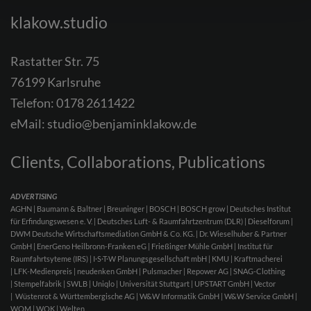
klakow.studio
Rastatter Str. 75
76199 Karlsruhe
Telefon:
0178 2611422
eMail:
studio@benjaminklakow.de
Clients, Collaborations, Publications
ADVERTISING
AGHN | Baumann & Baltner | Breuninger | BOSCH | BOSCH grow | Deutsches Institut
für Erfindungswesen e. V. | Deutsches Luft- & Raumfahrtzentrum (DLR) | Dieselforum |
DWM Deutsche Wirtschaftsmediation GmbH & Co. KG. | Dr. Wieselhuber & Partner
GmbH | EnerGeno Heilbronn-Franken eG | Frießinger Mühle GmbH | Institut für
Raumfahrtsyteme (IRS) | I·S·T·W Planungsgesellschaft mbH | KMU | Kraftmacherei
| LFK-Medienpreis | neudenken GmbH | Pulsmacher | Repower AG | SNAG-Clothing
| Stempelfabrik | SWLB | Uniqlo | Universität Stuttgart | UPSTART GmbH | Vector
| Wüstenrot & Württembergische AG | W&W Informatik GmbH | W&W Service GmbH |
WOM | WOK | Welten