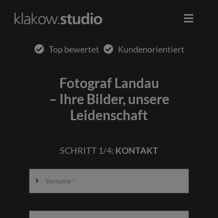
Skip
to
Toggle
content
Naviga
Start
Top bewertet
Kundenorientiert
Werbung
Fotograf Landau
– Ihre Bilder, unsere
Business
Leidenschaft
Portrait
SCHRITT 1/4:
KONTAKT
Event
0178 2611422