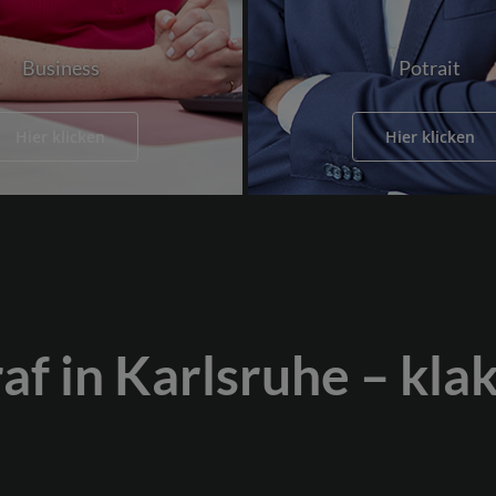
Business
Potrait
Hier klicken
Hier klicken
raf in Karlsruhe – kla