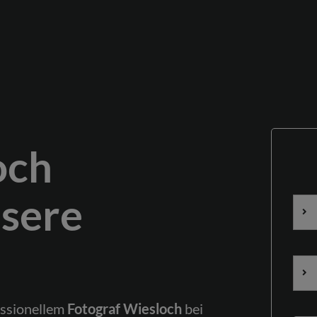
Start
Werbung
och
Business
nsere
Portrait
Event
essionellem
Fotograf Wiesloch
bei
0178 2611422