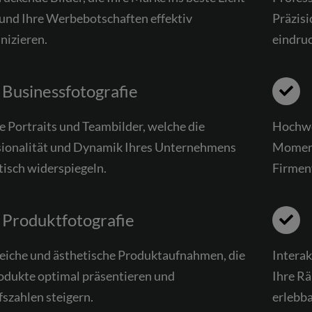
und Ihre Werbebotschaften effektiv
Präzisi
izieren.
eindruc
Businessfotografie
le Portraits und Teambilder, welche die
Hochwe
sionalität und Dynamik Ihres Unternehmens
Moment
isch widerspiegeln.
Firmen
Produktfotografie
reiche und ästhetische Produktaufnahmen, die
Intera
odukte optimal präsentieren und
Ihre R
szahlen steigern.
erlebb