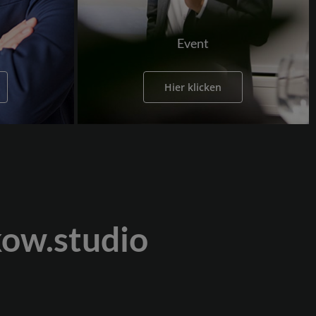
Event
Hier klicken
kow.studio