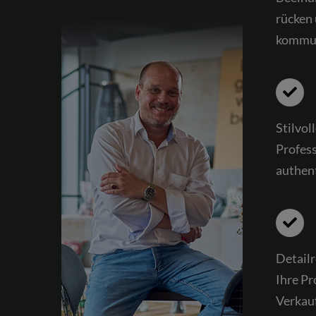
rücken 
kommun
Stilvol
Profes
authent
Detail
Ihre Pr
Verkauf