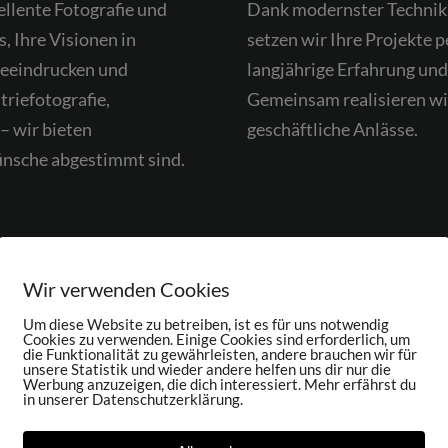
ellente Fotografie und
Dank modernster Technik,
s, Ihre Visionen in
setzen wir Ihre Projekte p
beeindrucken und
langjährige Erfahrung un
riefotografie,
Gemeinsam realisieren wir 
– wir bieten
geschäftliche Anlässe.
Wünsche abgestimmt sind.
Jetzt Beratungstermin anfragen!
Wir verwenden Cookies
Um diese Website zu betreiben, ist es für uns notwendig
Cookies zu verwenden. Einige Cookies sind erforderlich, um
die Funktionalität zu gewährleisten, andere brauchen wir für
unsere Statistik und wieder andere helfen uns dir nur die
eichbar unter: 0178 2611422 oder per Schnell-Kontakt
Werbung anzuzeigen, die dich interessiert. Mehr erfährst du
in unserer Datenschutzerklärung.