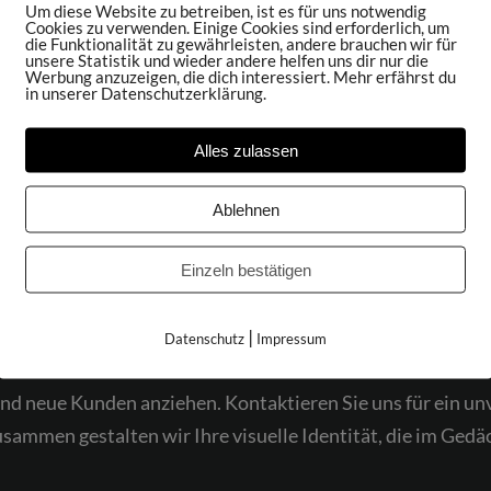
Um diese Website zu betreiben, ist es für uns notwendig
Cookies zu verwenden. Einige Cookies sind erforderlich, um
die Funktionalität zu gewährleisten, andere brauchen wir für
unsere Statistik und wieder andere helfen uns dir nur die
Werbung anzuzeigen, die dich interessiert. Mehr erfährst du
in unserer Datenschutzerklärung.
Alles zulassen
r optimalen Geschäftspräsentation! 🌟 In der schnelllebi
Ablehnen
entscheidend. Unsere Businessfotografie in Karlsruhe garan
äsentationen nicht nur sichtbar, sondern unvergesslich w
Einzeln bestätigen
duelle Lichtsetzung und authentische Inszenierung, um di
|
aximieren. Ob für Ihre Webseite, Social Media oder gedru
Datenschutz
Impressum
sönlichkeit und Ihre Marke stark hervorzuheben. Lassen Si
nd neue Kunden anziehen. Kontaktieren Sie uns für ein un
ammen gestalten wir Ihre visuelle Identität, die im Gedäc