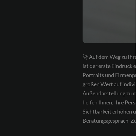
🚀 Auf dem Weg zu Ihre
ist der erste Eindruck 
Portraits und Firmenpr
großen Wert auf indivi
Außendarstellung zu m
helfen Ihnen, Ihre Per
Sichtbarkeit erhöhen u
Beratungsgespräch. Zus