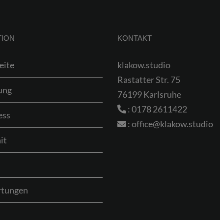
TION
KONTAKT
eite
klakow.studio
Rastatter Str. 75
ung
76199 Karlsruhe
:
0178 2611422
ess
:
office@klakow.studio
it
tungen