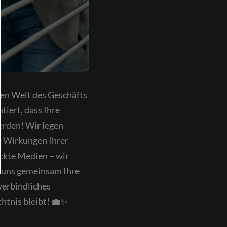
gen Welt des Geschäfts
tiert, dass Ihre
erden! Wir legen
e Wirkungen Ihrer
ckte Medien – wir
e uns gemeinsam Ihre
verbindliches
htnis bleibt! 💼✨