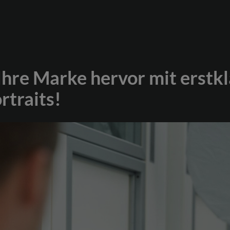
Start
Ihre Marke hervor mit erstk
Werbung
rtraits!
Business
Portrait
Event
0178 2611422