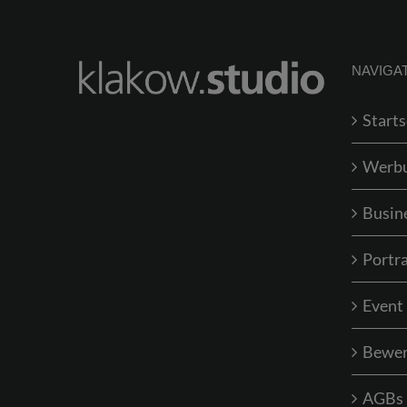
NAVIGA
Starts
Werb
Busin
Portra
Event
Bewer
AGBs