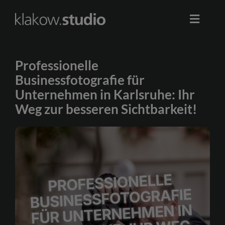
Skip
to
Toggle
content
Naviga
Start
Professionelle
Businessfotografie für
Werbung
Unternehmen in Karlsruhe: Ihr
Weg zur besseren Sichtbarkeit!
Business
Portrait
Event
0178 2611422