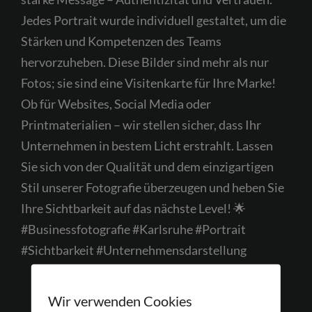
Jedes Portrait wurde individuell gestaltet, um die
Stärken und Kompetenzen des Teams
hervorzuheben. Diese Bilder sind mehr als nur
Fotos; sie sind eine Visitenkarte für Ihre Marke!
Ob für Websites, Social Media oder
Printmaterialien – wir stellen sicher, dass Ihr
Unternehmen in bestem Licht erstrahlt. Lassen
Sie sich von der Qualität und dem einzigartigen
Stil unserer Fotografie überzeugen und heben Sie
Ihre Sichtbarkeit auf das nächste Level! 🌟
#Businessfotografie #Karlsruhe #Portrait
#Sichtbarkeit #Unternehmensdarstellung
Wir verwenden Cookies