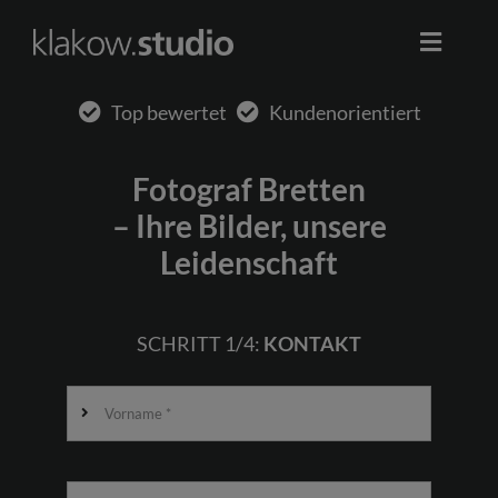
Skip
to
Toggle
content
Naviga
Start
Top bewertet
Kundenorientiert
Werbung
Fotograf Bretten
– Ihre Bilder, unsere
Business
Leidenschaft
Portrait
SCHRITT 1/4:
KONTAKT
Event
0178 2611422