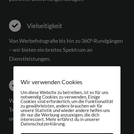
Vielseitigkeit
Von Werbefotografie bis hin zu 360°-Rundgängen
– wir bieten ein breites Spektrum an
Dienstleistungen.
Wir verwenden Cookies
Innovative Technik
Um diese Website zu betreiben, ist es für uns
notwendig Cookies zu verwenden. Einige
Wir nutzen die neuesten Technologien und
Cookies sind erforderlich, um die Funktionalität
zu gewährleisten, andere brauchen wir für
Techniken, um stets die besten Ergebnisse für
unsere Statistik und wieder andere helfen uns
dir nur die Werbung anzuzeigen, die dich
unsere Kunden zu erzielen.
interessiert. Mehr erfährst du in unserer
Datenschutzerklärung.