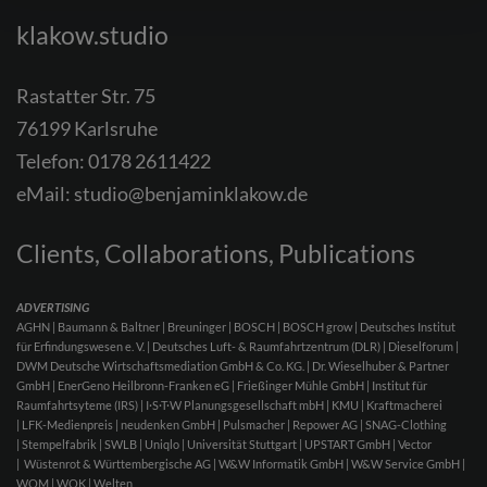
klakow.studio
Rastatter Str. 75
76199 Karlsruhe
Telefon:
0178 2611422
eMail:
studio@benjaminklakow.de
Clients, Collaborations, Publications
ADVERTISING
AGHN | Baumann & Baltner | Breuninger | BOSCH | BOSCH grow | Deutsches Institut
für Erfindungswesen e. V. | Deutsches Luft- & Raumfahrtzentrum (DLR) | Dieselforum |
DWM Deutsche Wirtschaftsmediation GmbH & Co. KG. | Dr. Wieselhuber & Partner
GmbH | EnerGeno Heilbronn-Franken eG | Frießinger Mühle GmbH | Institut für
Raumfahrtsyteme (IRS) | I·S·T·W Planungsgesellschaft mbH | KMU | Kraftmacherei
| LFK-Medienpreis | neudenken GmbH | Pulsmacher | Repower AG | SNAG-Clothing
| Stempelfabrik | SWLB | Uniqlo | Universität Stuttgart | UPSTART GmbH | Vector
| Wüstenrot & Württembergische AG | W&W Informatik GmbH | W&W Service GmbH |
WOM | WOK | Welten